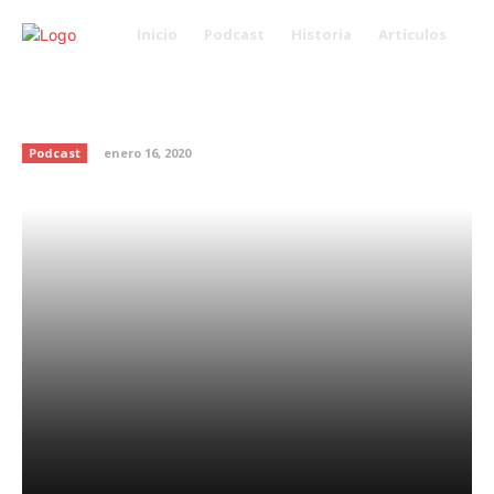
Inicio
Podcast
Historia
Artículos
Datos interesantes sobre los
incendios en Australia
Podcast
enero 16, 2020