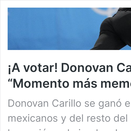
¡A votar! Donovan Ca
“Momento más memo
Donovan Carillo se ganó e
mexicanos y del resto del