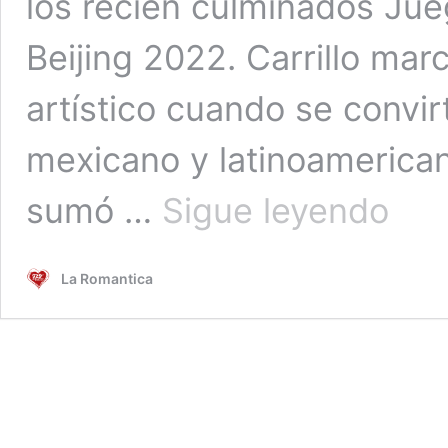
los recién culminados Jue
Beijing 2022. Carrillo marc
artístico cuando se convir
mexicano y latinoamerican
¡A
sumó …
Sigue leyendo
votar!
Donovan
Carrillo
La Romantica
nominad
al
“Moment
más
memorab