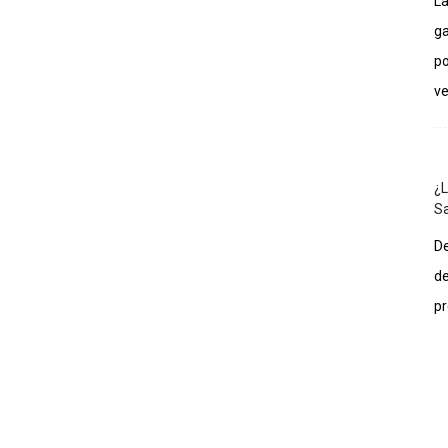
La
ga
po
ve
¿L
Sa
De
de
pr