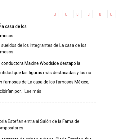
 sueldos de los integrantes de La casa de los
amosos
 conductora Maxine Woodside destapó la
ntidad que las figuras más destacadas y las no
n famosas de La casa de los famosos México,
:
cibirían por...
Lee más
Lo
sueldos
de
los
oria Estefan entra al Salón de la Fama de
integrantes
ompositores
de
La