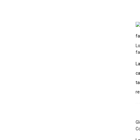
Inicio
Podcast
Historia
Artículos
More
Lo
f
La
ca
ta
re
Gl
C