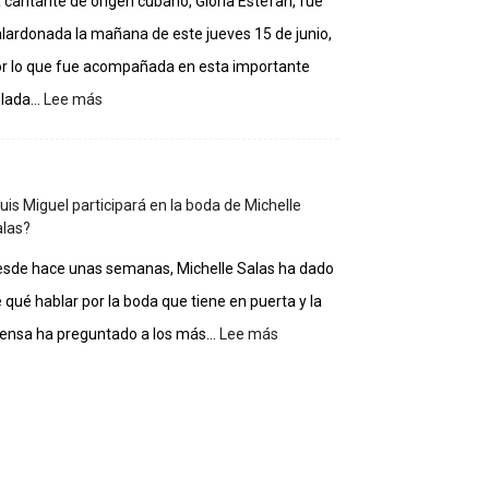
 cantante de origen cubano, Gloria Estefan, fue
casa
lardonada la mañana de este jueves 15 de junio,
de
los
r lo que fue acompañada en esta importante
famosos
:
lada...
Lee más
Gloria
Estefan
entra
al
uis Miguel participará en la boda de Michelle
Salón
las?
de
la
sde hace unas semanas, Michelle Salas ha dado
Fama
 qué hablar por la boda que tiene en puerta y la
de
Compositores
:
ensa ha preguntado a los más...
Lee más
¿Luis
Miguel
participará
en
la
boda