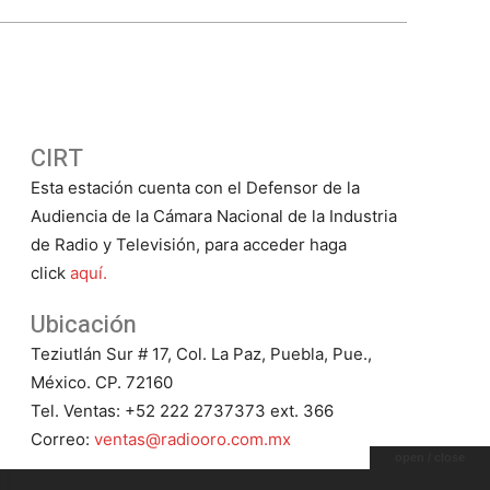
de
Michelle
Salas?
CIRT
Esta estación cuenta con el Defensor de la
Audiencia de la Cámara Nacional de la Industria
de Radio y Televisión, para acceder haga
click
aquí.
Ubicación
Teziutlán Sur # 17, Col. La Paz, Puebla, Pue.,
México. CP. 72160
Tel. Ventas: +52 222 2737373 ext. 366
Correo:
ventas@radiooro.com.mx
open / close