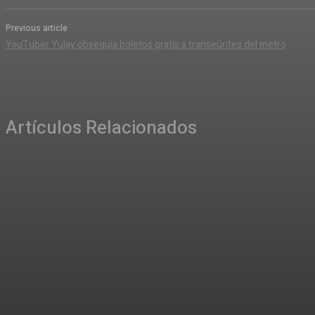
Previous article
YouTuber Yulay obsequia boletos gratis a transeúntes del metro
Artículos Relacionados