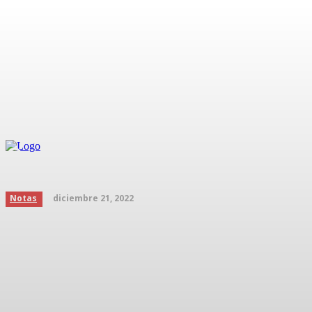
Con todo y golpe, aficiona
Inicio
Podcast
diciembre 21, 2022
Notas