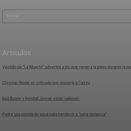
Buscar
Artículos
Vestido de “La Muerte” advertirá a los que vayan a la playa durante la
Christian Nodal es criticado por grosería a Cazzu
Bad Bunny y Kendall Jenner están saliendo
Padre usa pistola de agua para bendecir a “sana distancia”