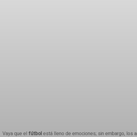
Share
Vaya que el
fútbol
está lleno de emociones; sin embargo, los ap