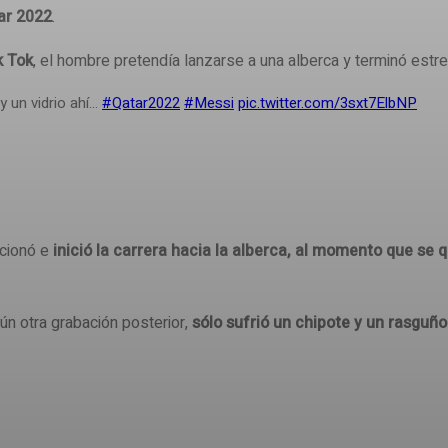
ar 2022
.
k Tok
, el hombre pretendía lanzarse a una alberca y terminó estrel
y un vidrio ahí…
#Qatar2022
#Messi
pic.twitter.com/3sxt7ElbNP
ocionó e
inició la carrera hacia la alberca, al momento que se q
ún otra grabación posterior,
sólo sufrió un chipote y un rasguño