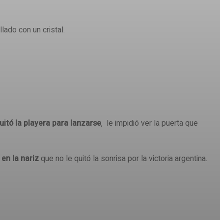
lado con un cristal.
uitó la playera para lanzarse
, le impidió ver la puerta que
 en la nariz
que no le quitó la sonrisa por la victoria argentina.