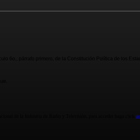
ículo 6o., párrafo primero, de la Constitución Política de los 
Pue.
cional de la Industria de Radio y Televisión, para acceder haga click
aq