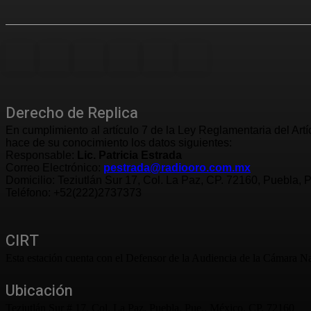
Derecho de Replica
En cumplimiento al artículo 7 de la Ley Reglamentaria del Art
hace de su conocimiento los datos siguientes:
Responsable:
Lic. Patricia Estrada
Correo Electrónico:
pestrada@radiooro.com.mx
Domicilio: Teziutlán Sur 17, Col. La Paz, CP. 72160, Puebla, 
Teléfono: +52(222)2737373
CIRT
Esta estación cuenta con el Defensor de la Audiencia de la Cámara Na
Ubicación
Teziutlán Sur # 17, Col. La Paz, Puebla, Pue., México. CP. 72160