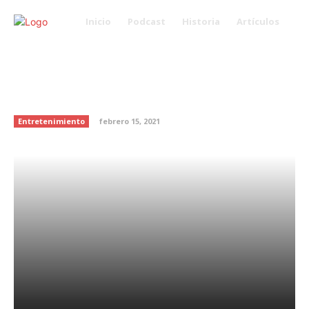
Inicio
Podcast
Historia
Artículos
Demuestra tu amor mandándole
una carta a tu pareja ¡En nave
espacial!
Entretenimiento
febrero 15, 2021