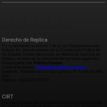
Derecho de Replica
En cumplimiento al artículo 7 de la Ley Reglamentaria del
Artículo 6o., párrafo primero, de la Constitución Política de
los Estados Unidos Mexicanos, en Materia de Derecho de
Réplica, se hace de su conocimiento los datos siguientes:
Responsable:
Lic. Patricia Estrada
Correo Electrónico:
pestrada@radiooro.com.mx
Domicilio: Teziutlán Sur 17, Col. La Paz, CP. 72160, Puebla,
Pue.
Teléfono: +52(222)2737373
CIRT
Esta estación cuenta con el Defensor de la Audiencia de la Cámara
Nacional de la Industria de Radio y Televisión, para acceder haga