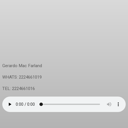
Gerardo Mac Farland
WHATS: 2224661019
TEL: 2224661016