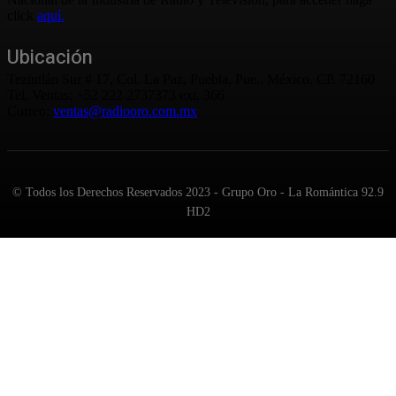
click
aquí.
Ubicación
Teziutlán Sur # 17, Col. La Paz, Puebla, Pue., México. CP. 72160
Tel. Ventas: +52 222 2737373 ext. 366
Correo:
ventas@radiooro.com.mx
© Todos los Derechos Reservados 2023 - Grupo Oro - La Romántica 92.9
HD2