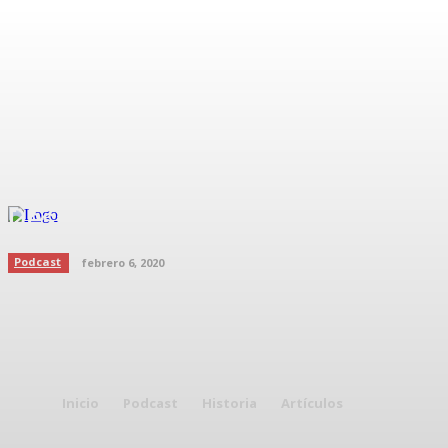
Desarrollo de objetivos
Podcast
febrero 6, 2020
Inicio
Podcast
Historia
Artículos