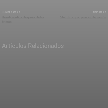
Previous article
Next article
Beauty routine después de las
6 hábitos que generan depresión
fiestas
Artículos Relacionados