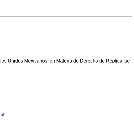
Miguel
de
de
participará
los
la
en
famosos
Fama
la
de
boda
Compositores
de
Michelle
Salas?
Estados Unidos Mexicanos, en Materia de Derecho de Réplica, se
uí.