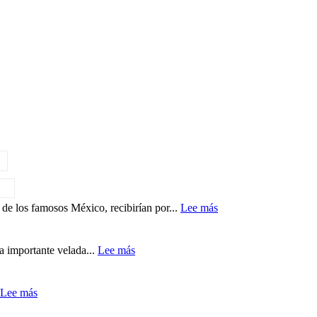
:
de los famosos México, recibirían por...
Lee más
Lo
sueldos
de
:
a importante velada...
Lee más
los
Gloria
integrantes
Estefan
de
entra
:
Lee más
La
al
¿Luis
casa
Salón