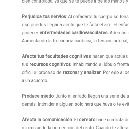
bien controlada, ya que se te puede ir de las manos 
Perjudica tus nervios
: Al enfadarte tu cuerpo se ten
eso puedes llegar a sentir que te falta el aire. El e
padecer
enfermedades cardiovasculares.
Además de
Aumentando la frecuencia cardíaca, la tensión arterial,
Afecta tus facultades cognitivas
: hacen que actúes 
tus
recursos cognitivos
. Inhabilitando el lóbulo fro
difícil el proceso de
razonar y analizar
. Por eso al de
a un acuerdo.
Produce miedo
: Junto al enfado llegan una serie de
demás. Intimidar a alguien solo hará que huya o te e
Afecta la comunicación
: El
cerebro
hace una lista d
minimizando la percepción del resto. Cuando te alter