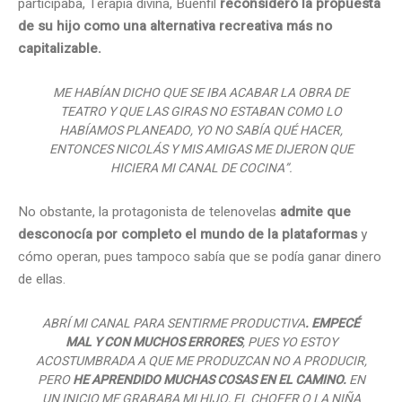
participaba, Terapia divina, Buenfil
reconsideró la propuesta
de su hijo como una alternativa recreativa más no
capitalizable.
ME HABÍAN DICHO QUE SE IBA ACABAR LA OBRA DE
TEATRO Y QUE LAS GIRAS NO ESTABAN COMO LO
HABÍAMOS PLANEADO, YO NO SABÍA QUÉ HACER,
ENTONCES NICOLÁS Y MIS AMIGAS ME DIJERON QUE
HICIERA MI CANAL DE COCINA”.
No obstante, la protagonista de telenovelas
admite que
desconocía por completo el mundo de la plataformas
y
cómo operan, pues tampoco sabía que se podía ganar dinero
de ellas.
ABRÍ MI CANAL PARA SENTIRME PRODUCTIVA
. EMPECÉ
MAL Y CON MUCHOS ERRORES
, PUES YO ESTOY
ACOSTUMBRADA A QUE ME PRODUZCAN NO A PRODUCIR,
PERO
HE APRENDIDO MUCHAS COSAS EN EL CAMINO.
EN
UN INICIO ME GRABABA MI HIJO, EL CHOFER O LA NIÑA