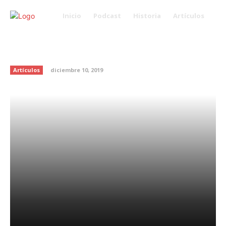
Inicio
Podcast
Historia
Artículos
¡Erika Buenfil incursiona como
youtuber!
Artículos
diciembre 10, 2019