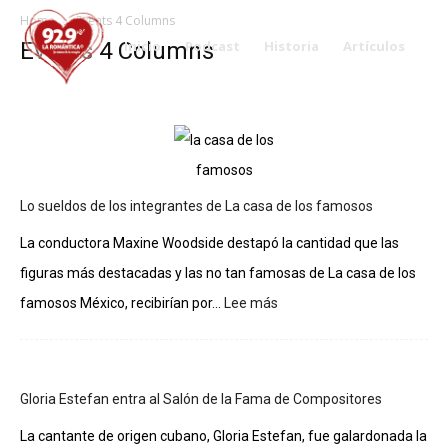
Home
Events 4 Columns
Events 4 Columns
Inicio
Podcast
Historia
Artículos
Lo sueldos de los integrantes de La casa de los famosos
La conductora Maxine Woodside destapó la cantidad que las
figuras más destacadas y las no tan famosas de La casa de los
:
famosos México, recibirían por...
Lee más
Lo
sueldos
de
los
Gloria Estefan entra al Salón de la Fama de Compositores
integrantes
de
La cantante de origen cubano, Gloria Estefan, fue galardonada la