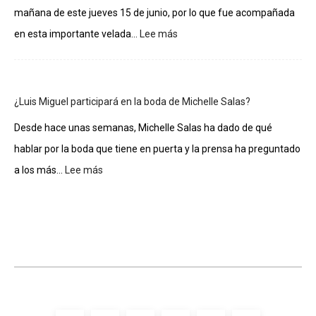
La
mañana de este jueves 15 de junio, por lo que fue acompañada
casa
de
:
en esta importante velada...
Lee más
los
Gloria
famosos
Estefan
entra
al
¿Luis Miguel participará en la boda de Michelle Salas?
Salón
de
Desde hace unas semanas, Michelle Salas ha dado de qué
la
hablar por la boda que tiene en puerta y la prensa ha preguntado
Fama
de
:
a los más...
Lee más
Compositores
¿Luis
Miguel
participará
en
la
boda
de
Michelle
Salas?