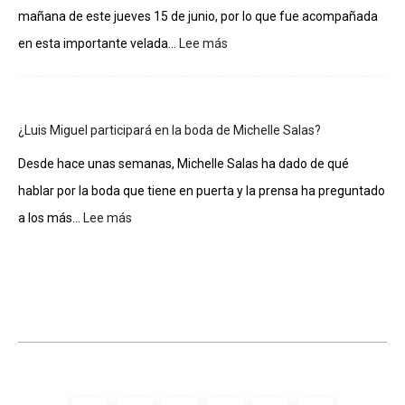
La
mañana de este jueves 15 de junio, por lo que fue acompañada
casa
de
:
en esta importante velada...
Lee más
los
Gloria
famosos
Estefan
entra
al
¿Luis Miguel participará en la boda de Michelle Salas?
Salón
de
Desde hace unas semanas, Michelle Salas ha dado de qué
la
hablar por la boda que tiene en puerta y la prensa ha preguntado
Fama
de
:
a los más...
Lee más
Compositores
¿Luis
Miguel
participará
en
la
boda
de
Michelle
Salas?