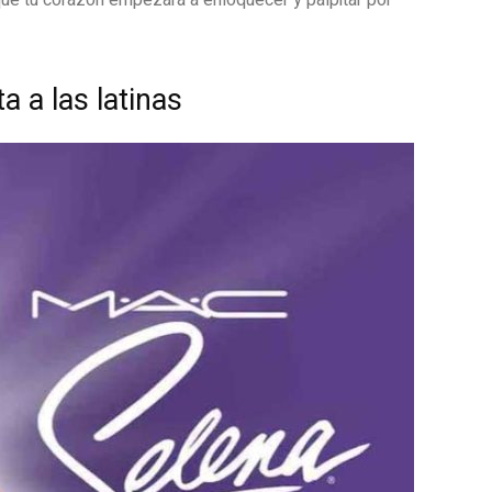
ue tu corazón empezará a enloquecer y palpitar por
a a las latinas