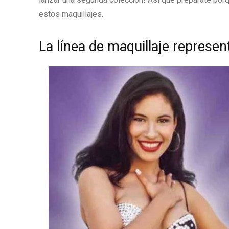
lanzar una segunda colección! Así que prepárate porq
estos maquillajes.
La línea de maquillaje represent