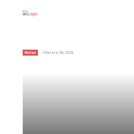
MAC Cosmetics lanza 
maquillaje de Selena Q
febrero 28, 2020
Notas