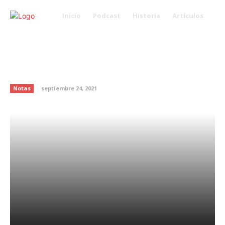
Inicio
Podcast
Historia
Artículos
Pedro Fernández asegura que
interpretar a Malverde estuvo
fuera de su zona de confort
Notas
septiembre 24, 2021