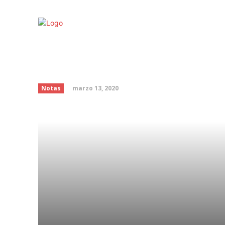
‘Peter Pan’ anuncia su 
confirma a sus protag
marzo 13, 2020
Notas