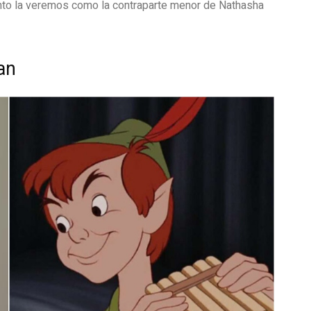
nto la veremos como la contraparte menor de Nathasha
an