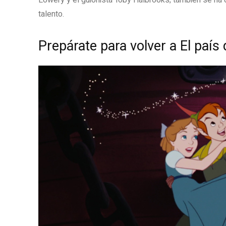
Lowery y el guionista Toby Halbrooks; también se ha
talento.
Prepárate para volver a El paí