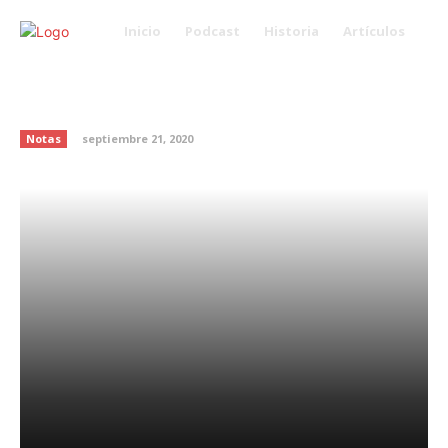
Inicio
Podcast
Historia
Artículos
Plantas de interior resistentes y
fáciles de mantener
Notas
septiembre 21, 2020