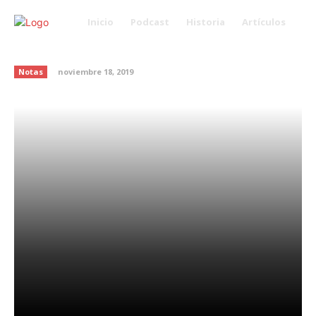
Inicio
Podcast
Historia
Artículos
¿Por qué el sol broncea la piel?
Notas
noviembre 18, 2019