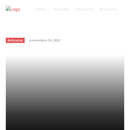
Inicio
Podcast
Historia
Artículos
Sandra Echeverría llora en vivo
al recordar su divorcio
Artículos
noviembre 30, 2022