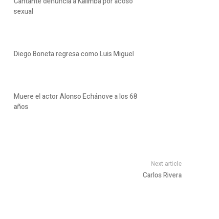
Cantante denuncia a Kalimba por acoso
sexual
Diego Boneta regresa como Luis Miguel
Muere el actor Alonso Echánove a los 68
años
Next article
Carlos Rivera