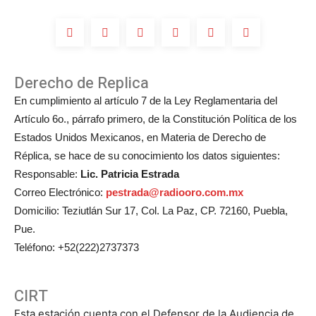
Michelle
Salas?
Derecho de Replica
En cumplimiento al artículo 7 de la Ley Reglamentaria del
Artículo 6o., párrafo primero, de la Constitución Política de los
Estados Unidos Mexicanos, en Materia de Derecho de
Réplica, se hace de su conocimiento los datos siguientes:
Responsable:
Lic. Patricia Estrada
Correo Electrónico:
pestrada@radiooro.com.mx
Domicilio: Teziutlán Sur 17, Col. La Paz, CP. 72160, Puebla,
Pue.
Teléfono: +52(222)2737373
CIRT
Esta estación cuenta con el Defensor de la Audiencia de