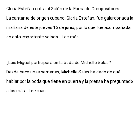
de
Gloria Estefan entra al Salón de la Fama de Compositores
los
integrantes
La cantante de origen cubano, Gloria Estefan, fue galardonada la
de
mañana de este jueves 15 de junio, por lo que fue acompañada
La
casa
en esta importante velada...
Lee más
:
de
Gloria
los
Estefan
famosos
entra
¿Luis Miguel participará en la boda de Michelle Salas?
al
Salón
Desde hace unas semanas, Michelle Salas ha dado de qué
de
hablar por la boda que tiene en puerta y la prensa ha preguntado
la
Fama
a los más...
Lee más
:
de
¿Luis
Compositores
Miguel
participará
en
la
boda
de