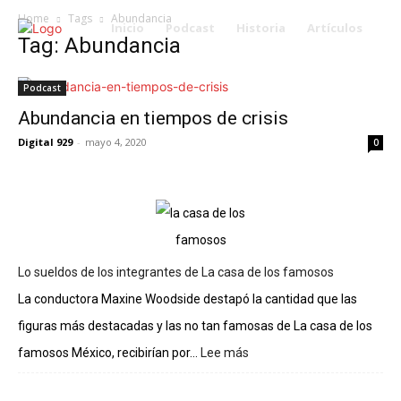
Home
Tags
Abundancia
Inicio
Podcast
Historia
Artículos
Tag: Abundancia
Podcast
Abundancia en tiempos de crisis
Digital 929
-
mayo 4, 2020
0
Lo sueldos de los integrantes de La casa de los famosos
La conductora Maxine Woodside destapó la cantidad que las
figuras más destacadas y las no tan famosas de La casa de los
famosos México, recibirían por...
Lee más
:
Lo
sueldos