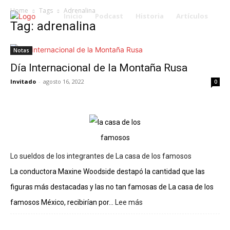
Home
Tags
Adrenalina
Inicio
Podcast
Historia
Artículos
Tag: adrenalina
Notas
Día Internacional de la Montaña Rusa
Invitado
-
agosto 16, 2022
0
Lo sueldos de los integrantes de La casa de los famosos
La conductora Maxine Woodside destapó la cantidad que las
figuras más destacadas y las no tan famosas de La casa de los
famosos México, recibirían por...
Lee más
:
Lo
sueldos