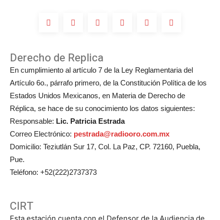
Michelle
Salas?
Derecho de Replica
En cumplimiento al artículo 7 de la Ley Reglamentaria del
Artículo 6o., párrafo primero, de la Constitución Política de los
Estados Unidos Mexicanos, en Materia de Derecho de
Réplica, se hace de su conocimiento los datos siguientes:
Responsable:
Lic. Patricia Estrada
Correo Electrónico:
pestrada@radiooro.com.mx
Domicilio: Teziutlán Sur 17, Col. La Paz, CP. 72160, Puebla,
Pue.
Teléfono: +52(222)2737373
CIRT
Esta estación cuenta con el Defensor de la Audiencia de