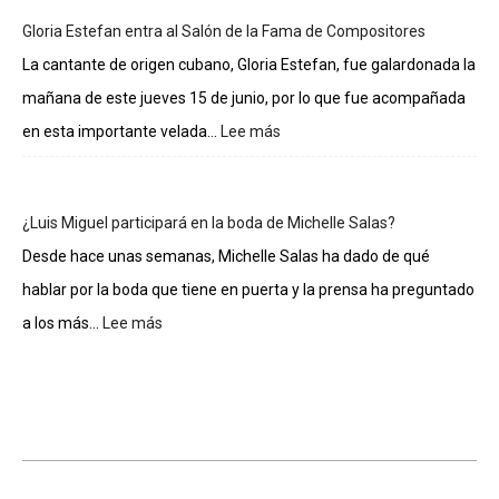
de
Gloria Estefan entra al Salón de la Fama de Compositores
los
integrantes
La cantante de origen cubano, Gloria Estefan, fue galardonada la
de
mañana de este jueves 15 de junio, por lo que fue acompañada
La
casa
en esta importante velada...
Lee más
:
de
Gloria
los
Estefan
famosos
entra
¿Luis Miguel participará en la boda de Michelle Salas?
al
Salón
Desde hace unas semanas, Michelle Salas ha dado de qué
de
hablar por la boda que tiene en puerta y la prensa ha preguntado
la
Fama
a los más...
Lee más
:
de
¿Luis
Compositores
Miguel
participará
en
la
boda
de