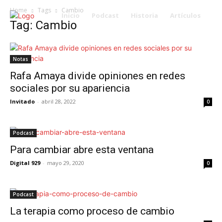
Home
Tags
Cambio
Inicio
Podcast
Historia
Artículos
Tag: Cambio
Notas
Rafa Amaya divide opiniones en redes
sociales por su apariencia
Invitado
-
abril 28, 2022
0
Podcast
Para cambiar abre esta ventana
Digital 929
-
mayo 29, 2020
0
Podcast
La terapia como proceso de cambio