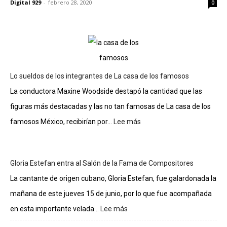
Digital 929
-
febrero 28, 2020
0
Lo sueldos de los integrantes de La casa de los famosos
La conductora Maxine Woodside destapó la cantidad que las
figuras más destacadas y las no tan famosas de La casa de los
famosos México, recibirían por...
Lee más
:
Lo
sueldos
de
Gloria Estefan entra al Salón de la Fama de Compositores
los
integrantes
La cantante de origen cubano, Gloria Estefan, fue galardonada la
de
mañana de este jueves 15 de junio, por lo que fue acompañada
La
casa
en esta importante velada...
Lee más
:
de
Gloria