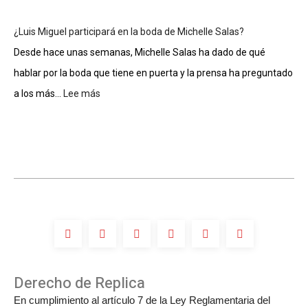
los
Estefan
famosos
entra
¿Luis Miguel participará en la boda de Michelle Salas?
al
Salón
Desde hace unas semanas, Michelle Salas ha dado de qué
de
hablar por la boda que tiene en puerta y la prensa ha preguntado
la
Fama
a los más...
Lee más
:
de
¿Luis
Compositores
Miguel
participará
en
la
boda
de
Michelle
Salas?
Derecho de Replica
En cumplimiento al artículo 7 de la Ley Reglamentaria del