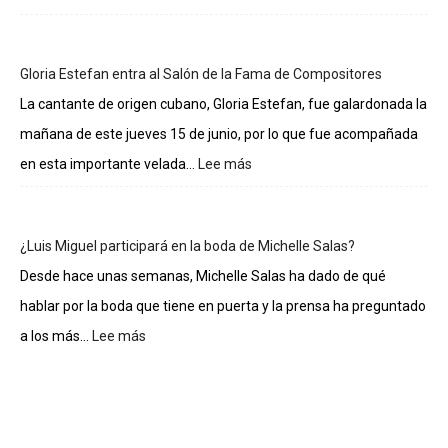
Lo
sueldos
de
Gloria Estefan entra al Salón de la Fama de Compositores
los
integrantes
La cantante de origen cubano, Gloria Estefan, fue galardonada la
de
mañana de este jueves 15 de junio, por lo que fue acompañada
La
casa
en esta importante velada...
Lee más
:
de
Gloria
los
Estefan
famosos
entra
¿Luis Miguel participará en la boda de Michelle Salas?
al
Salón
Desde hace unas semanas, Michelle Salas ha dado de qué
de
hablar por la boda que tiene en puerta y la prensa ha preguntado
la
Fama
a los más...
Lee más
:
de
¿Luis
Compositores
Miguel
participará
en
la