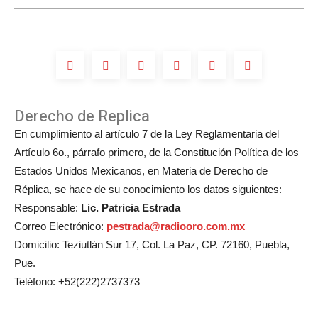
boda
de
Michelle
Salas?
Derecho de Replica
En cumplimiento al artículo 7 de la Ley Reglamentaria del
Artículo 6o., párrafo primero, de la Constitución Política de los
Estados Unidos Mexicanos, en Materia de Derecho de
Réplica, se hace de su conocimiento los datos siguientes:
Responsable:
Lic. Patricia Estrada
Correo Electrónico:
pestrada@radiooro.com.mx
Domicilio: Teziutlán Sur 17, Col. La Paz, CP. 72160, Puebla,
Pue.
Teléfono: +52(222)2737373