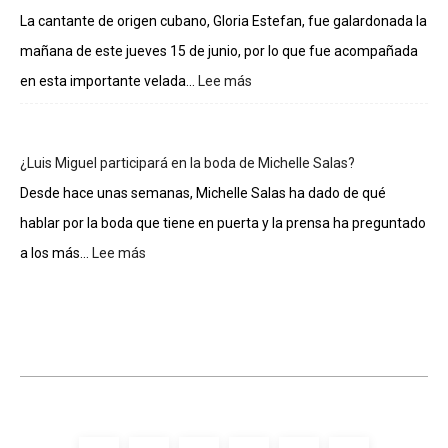
integrantes
La cantante de origen cubano, Gloria Estefan, fue galardonada la
de
mañana de este jueves 15 de junio, por lo que fue acompañada
La
casa
en esta importante velada...
Lee más
:
de
Gloria
los
Estefan
famosos
entra
¿Luis Miguel participará en la boda de Michelle Salas?
al
Salón
Desde hace unas semanas, Michelle Salas ha dado de qué
de
hablar por la boda que tiene en puerta y la prensa ha preguntado
la
Fama
a los más...
Lee más
:
de
¿Luis
Compositores
Miguel
participará
en
la
boda
de
Michelle
Salas?