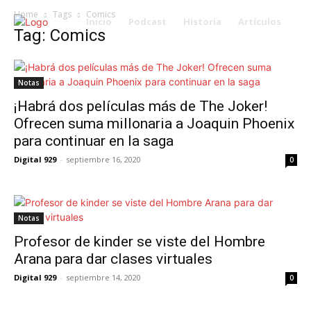
Home
Tags
Comics
Inicio
Podcast
Historia
Artículos
Tag: Comics
Notas
¡Habrá dos películas más de The Joker!
Ofrecen suma millonaria a Joaquin Phoenix
para continuar en la saga
Digital 929
-
septiembre 16, 2020
0
Notas
Profesor de kinder se viste del Hombre
Arana para dar clases virtuales
Digital 929
-
septiembre 14, 2020
0