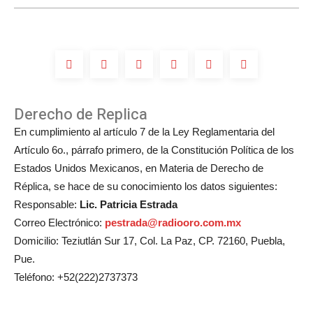
boda
de
Michelle
Salas?
Derecho de Replica
En cumplimiento al artículo 7 de la Ley Reglamentaria del
Artículo 6o., párrafo primero, de la Constitución Política de los
Estados Unidos Mexicanos, en Materia de Derecho de
Réplica, se hace de su conocimiento los datos siguientes:
Responsable:
Lic. Patricia Estrada
Correo Electrónico:
pestrada@radiooro.com.mx
Domicilio: Teziutlán Sur 17, Col. La Paz, CP. 72160, Puebla,
Pue.
Teléfono: +52(222)2737373