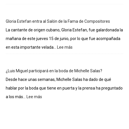
Lo
sueldos
de
Gloria Estefan entra al Salón de la Fama de Compositores
los
integrantes
La cantante de origen cubano, Gloria Estefan, fue galardonada la
de
mañana de este jueves 15 de junio, por lo que fue acompañada
La
casa
en esta importante velada...
Lee más
:
de
Gloria
los
Estefan
famosos
entra
¿Luis Miguel participará en la boda de Michelle Salas?
al
Salón
Desde hace unas semanas, Michelle Salas ha dado de qué
de
hablar por la boda que tiene en puerta y la prensa ha preguntado
la
Fama
a los más...
Lee más
:
de
¿Luis
Compositores
Miguel
participará
en
la