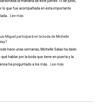
lardonada la mañana de este jueves 15 de junio,
casa
de
r lo que fue acompañada en esta importante
los
lada...
Lee más
:
famosos
Gloria
Estefan
entra
uis Miguel participará en la boda de Michelle
al
las?
Salón
de
sde hace unas semanas, Michelle Salas ha dado
la
 qué hablar por la boda que tiene en puerta y la
Fama
de
ensa ha preguntado a los más...
Lee más
:
Compositores
¿Luis
Miguel
participará
en
la
boda
de
Michelle
Salas?