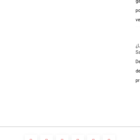
ga
po
ve
¿L
Sa
De
de
pr