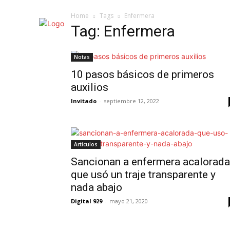
Home
Tags
Enfermera
Tag: Enfermera
Notas
10 pasos básicos de primeros
auxilios
Invitado
-
septiembre 12, 2022
Artículos
Sancionan a enfermera acalorada
que usó un traje transparente y
nada abajo
Digital 929
-
mayo 21, 2020