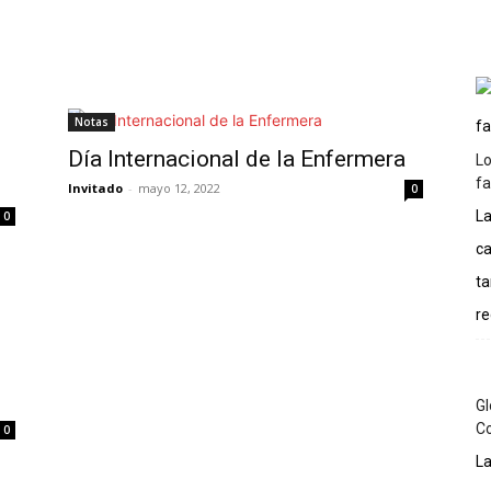
Inicio
Podcast
Historia
Artículos
More
Notas
Día Internacional de la Enfermera
Lo
f
Invitado
-
mayo 12, 2022
0
La
0
ca
ta
re
Gl
C
0
La