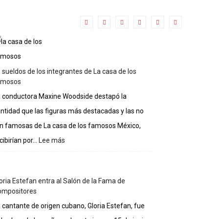
 sueldos de los integrantes de La casa de los
amosos
 conductora Maxine Woodside destapó la
ntidad que las figuras más destacadas y las no
n famosas de La casa de los famosos México,
cibirían por...
Lee más
:
Lo
sueldos
de
oria Estefan entra al Salón de la Fama de
los
ompositores
integrantes
de
 cantante de origen cubano, Gloria Estefan, fue
La