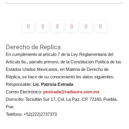
boda
de
Michelle
Salas?
Derecho de Replica
En cumplimiento al artículo 7 de la Ley Reglamentaria del
Artículo 6o., párrafo primero, de la Constitución Política de los
Estados Unidos Mexicanos, en Materia de Derecho de
Réplica, se hace de su conocimiento los datos siguientes:
Responsable:
Lic. Patricia Estrada
Correo Electrónico:
pestrada@radiooro.com.mx
Domicilio: Teziutlán Sur 17, Col. La Paz, CP. 72160, Puebla,
Pue.
Teléfono: +52(222)2737373