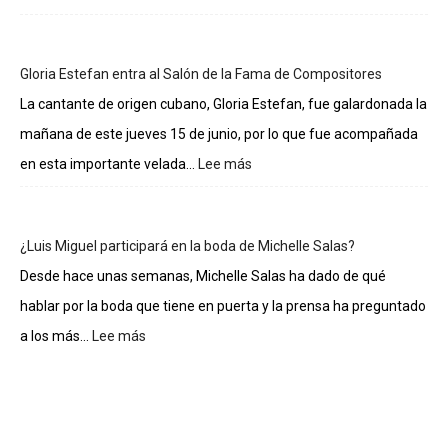
Lo
sueldos
de
Gloria Estefan entra al Salón de la Fama de Compositores
los
integrantes
La cantante de origen cubano, Gloria Estefan, fue galardonada la
de
mañana de este jueves 15 de junio, por lo que fue acompañada
La
casa
en esta importante velada...
Lee más
:
de
Gloria
los
Estefan
famosos
entra
¿Luis Miguel participará en la boda de Michelle Salas?
al
Salón
Desde hace unas semanas, Michelle Salas ha dado de qué
de
hablar por la boda que tiene en puerta y la prensa ha preguntado
la
Fama
a los más...
Lee más
:
de
¿Luis
Compositores
Miguel
participará
en
la