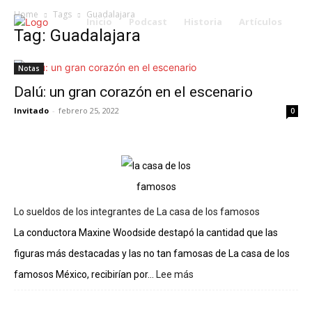
Home
Tags
Guadalajara
Inicio
Podcast
Historia
Artículos
Tag: Guadalajara
Notas
Dalú: un gran corazón en el escenario
Invitado
-
febrero 25, 2022
0
Lo sueldos de los integrantes de La casa de los famosos
La conductora Maxine Woodside destapó la cantidad que las
figuras más destacadas y las no tan famosas de La casa de los
famosos México, recibirían por...
Lee más
:
Lo
sueldos