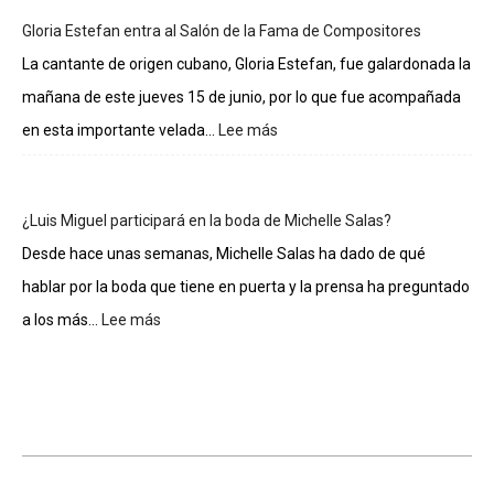
de
Gloria Estefan entra al Salón de la Fama de Compositores
los
integrantes
La cantante de origen cubano, Gloria Estefan, fue galardonada la
de
mañana de este jueves 15 de junio, por lo que fue acompañada
La
casa
en esta importante velada...
Lee más
:
de
Gloria
los
Estefan
famosos
entra
¿Luis Miguel participará en la boda de Michelle Salas?
al
Salón
Desde hace unas semanas, Michelle Salas ha dado de qué
de
hablar por la boda que tiene en puerta y la prensa ha preguntado
la
Fama
a los más...
Lee más
:
de
¿Luis
Compositores
Miguel
participará
en
la
boda
de