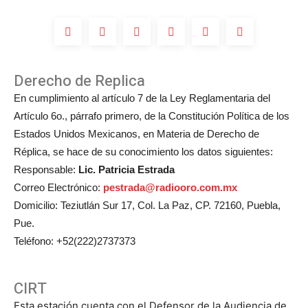
Michelle
Salas?
Derecho de Replica
En cumplimiento al artículo 7 de la Ley Reglamentaria del
Artículo 6o., párrafo primero, de la Constitución Política de los
Estados Unidos Mexicanos, en Materia de Derecho de
Réplica, se hace de su conocimiento los datos siguientes:
Responsable:
Lic. Patricia Estrada
Correo Electrónico:
pestrada@radiooro.com.mx
Domicilio: Teziutlán Sur 17, Col. La Paz, CP. 72160, Puebla,
Pue.
Teléfono: +52(222)2737373
CIRT
Esta estación cuenta con el Defensor de la Audiencia de