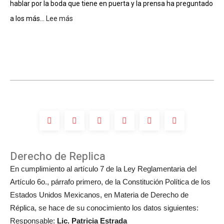
hablar por la boda que tiene en puerta y la prensa ha preguntado
la
Fama
a los más...
Lee más
:
de
¿Luis
Compositores
Miguel
participará
en
la
boda
de
Michelle
Salas?
Derecho de Replica
En cumplimiento al artículo 7 de la Ley Reglamentaria del
Artículo 6o., párrafo primero, de la Constitución Política de los
Estados Unidos Mexicanos, en Materia de Derecho de
Réplica, se hace de su conocimiento los datos siguientes:
Responsable:
Lic. Patricia Estrada