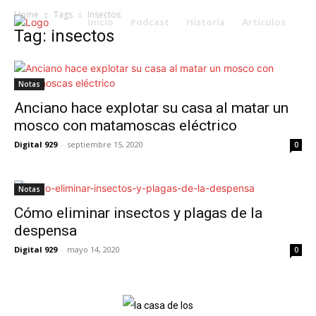
Home
Tags
Insectos
Inicio
Podcast
Historia
Artículos
Tag: insectos
Notas
Anciano hace explotar su casa al matar un
mosco con matamoscas eléctrico
Digital 929
-
septiembre 15, 2020
0
Notas
Cómo eliminar insectos y plagas de la
despensa
Digital 929
-
mayo 14, 2020
0