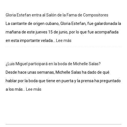
sueldos
de
Gloria Estefan entra al Salón de la Fama de Compositores
los
integrantes
La cantante de origen cubano, Gloria Estefan, fue galardonada la
de
mañana de este jueves 15 de junio, por lo que fue acompañada
La
casa
en esta importante velada...
Lee más
:
de
Gloria
los
Estefan
famosos
entra
¿Luis Miguel participará en la boda de Michelle Salas?
al
Salón
Desde hace unas semanas, Michelle Salas ha dado de qué
de
hablar por la boda que tiene en puerta y la prensa ha preguntado
la
Fama
a los más...
Lee más
:
de
¿Luis
Compositores
Miguel
participará
en
la
boda