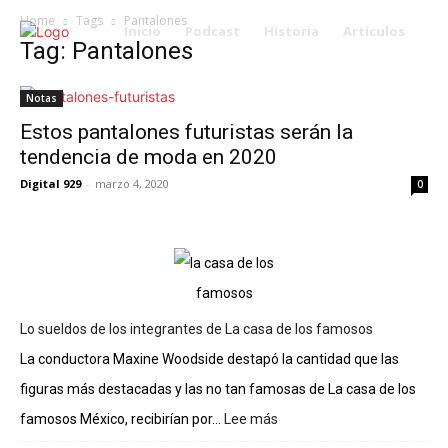
Home
Tags
Pantalones
Inicio
Podcast
Historia
Artículos
Tag: Pantalones
Notas
Estos pantalones futuristas serán la
tendencia de moda en 2020
Digital 929
-
marzo 4, 2020
0
Lo sueldos de los integrantes de La casa de los famosos
La conductora Maxine Woodside destapó la cantidad que las
figuras más destacadas y las no tan famosas de La casa de los
famosos México, recibirían por...
Lee más
:
Lo