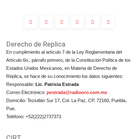
de
Michelle
Salas?
Derecho de Replica
En cumplimiento al artículo 7 de la Ley Reglamentaria del
Artículo 6o., párrafo primero, de la Constitución Política de los
Estados Unidos Mexicanos, en Materia de Derecho de
Réplica, se hace de su conocimiento los datos siguientes:
Responsable:
Lic. Patricia Estrada
Correo Electrónico:
pestrada@radiooro.com.mx
Domicilio: Teziutlán Sur 17, Col. La Paz, CP. 72160, Puebla,
Pue.
Teléfono: +52(222)2737373
CIRT