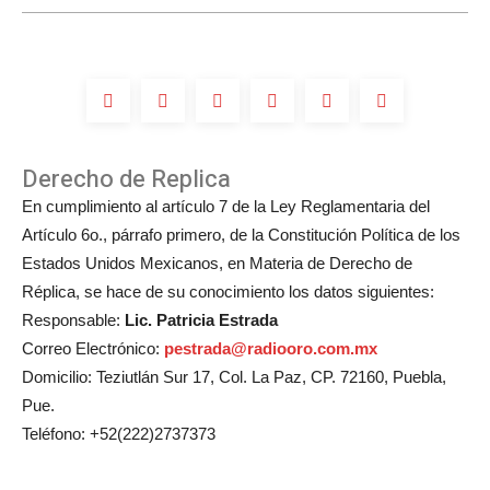
boda
de
Michelle
Salas?
Derecho de Replica
En cumplimiento al artículo 7 de la Ley Reglamentaria del
Artículo 6o., párrafo primero, de la Constitución Política de los
Estados Unidos Mexicanos, en Materia de Derecho de
Réplica, se hace de su conocimiento los datos siguientes:
Responsable:
Lic. Patricia Estrada
Correo Electrónico:
pestrada@radiooro.com.mx
Domicilio: Teziutlán Sur 17, Col. La Paz, CP. 72160, Puebla,
Pue.
Teléfono: +52(222)2737373