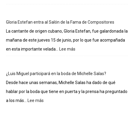
Lo
sueldos
de
Gloria Estefan entra al Salón de la Fama de Compositores
los
integrantes
La cantante de origen cubano, Gloria Estefan, fue galardonada la
de
mañana de este jueves 15 de junio, por lo que fue acompañada
La
casa
en esta importante velada...
Lee más
:
de
Gloria
los
Estefan
famosos
entra
¿Luis Miguel participará en la boda de Michelle Salas?
al
Salón
Desde hace unas semanas, Michelle Salas ha dado de qué
de
hablar por la boda que tiene en puerta y la prensa ha preguntado
la
Fama
a los más...
Lee más
:
de
¿Luis
Compositores
Miguel
participará
en
la