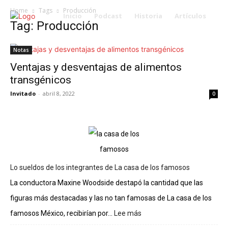
Home
Tags
Producción
Inicio
Podcast
Historia
Artículos
Tag: Producción
Notas
Ventajas y desventajas de alimentos
transgénicos
Invitado
-
abril 8, 2022
0
Lo sueldos de los integrantes de La casa de los famosos
La conductora Maxine Woodside destapó la cantidad que las
figuras más destacadas y las no tan famosas de La casa de los
famosos México, recibirían por...
Lee más
:
Lo