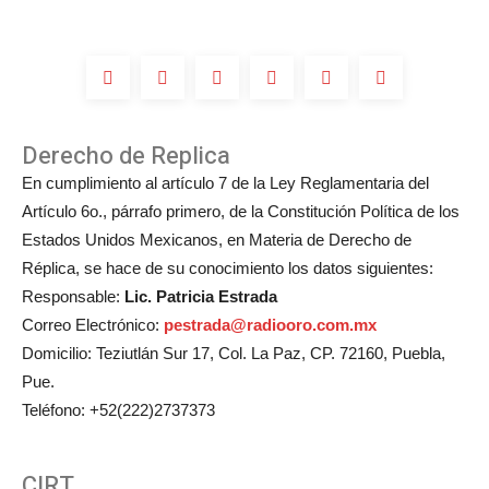
de
Michelle
Salas?
Derecho de Replica
En cumplimiento al artículo 7 de la Ley Reglamentaria del
Artículo 6o., párrafo primero, de la Constitución Política de los
Estados Unidos Mexicanos, en Materia de Derecho de
Réplica, se hace de su conocimiento los datos siguientes:
Responsable:
Lic. Patricia Estrada
Correo Electrónico:
pestrada@radiooro.com.mx
Domicilio: Teziutlán Sur 17, Col. La Paz, CP. 72160, Puebla,
Pue.
Teléfono: +52(222)2737373
CIRT