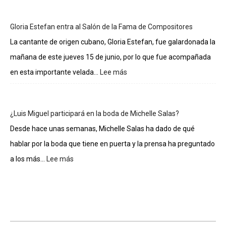
sueldos
de
Gloria Estefan entra al Salón de la Fama de Compositores
los
integrantes
La cantante de origen cubano, Gloria Estefan, fue galardonada la
de
mañana de este jueves 15 de junio, por lo que fue acompañada
La
casa
en esta importante velada...
Lee más
:
de
Gloria
los
Estefan
famosos
entra
¿Luis Miguel participará en la boda de Michelle Salas?
al
Salón
Desde hace unas semanas, Michelle Salas ha dado de qué
de
hablar por la boda que tiene en puerta y la prensa ha preguntado
la
Fama
a los más...
Lee más
:
de
¿Luis
Compositores
Miguel
participará
en
la
boda