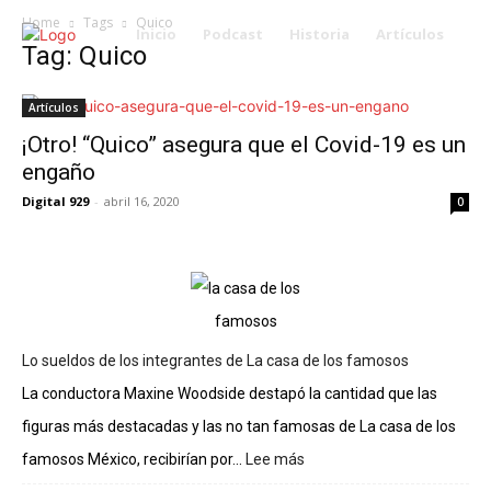
Home
Tags
Quico
Inicio
Podcast
Historia
Artículos
Tag: Quico
Artículos
¡Otro! “Quico” asegura que el Covid-19 es un
engaño
Digital 929
-
abril 16, 2020
0
Lo sueldos de los integrantes de La casa de los famosos
La conductora Maxine Woodside destapó la cantidad que las
figuras más destacadas y las no tan famosas de La casa de los
famosos México, recibirían por...
Lee más
:
Lo