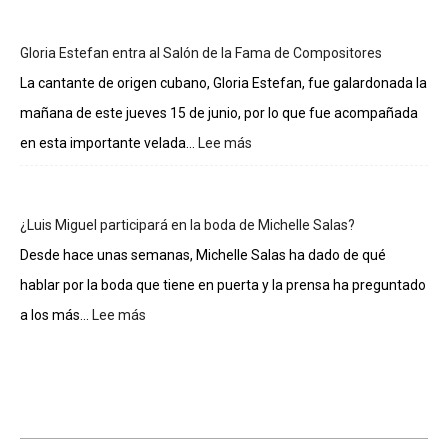
sueldos
de
Gloria Estefan entra al Salón de la Fama de Compositores
los
integrantes
La cantante de origen cubano, Gloria Estefan, fue galardonada la
de
mañana de este jueves 15 de junio, por lo que fue acompañada
La
casa
en esta importante velada...
Lee más
:
de
Gloria
los
Estefan
famosos
entra
¿Luis Miguel participará en la boda de Michelle Salas?
al
Salón
Desde hace unas semanas, Michelle Salas ha dado de qué
de
hablar por la boda que tiene en puerta y la prensa ha preguntado
la
Fama
a los más...
Lee más
:
de
¿Luis
Compositores
Miguel
participará
en
la
boda