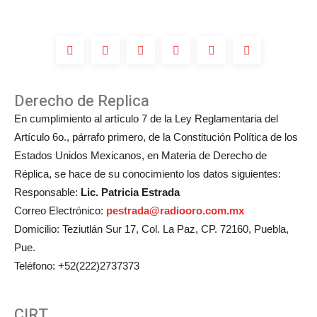
de
Michelle
Salas?
Derecho de Replica
En cumplimiento al artículo 7 de la Ley Reglamentaria del
Artículo 6o., párrafo primero, de la Constitución Política de los
Estados Unidos Mexicanos, en Materia de Derecho de
Réplica, se hace de su conocimiento los datos siguientes:
Responsable:
Lic. Patricia Estrada
Correo Electrónico:
pestrada@radiooro.com.mx
Domicilio: Teziutlán Sur 17, Col. La Paz, CP. 72160, Puebla,
Pue.
Teléfono: +52(222)2737373
CIRT