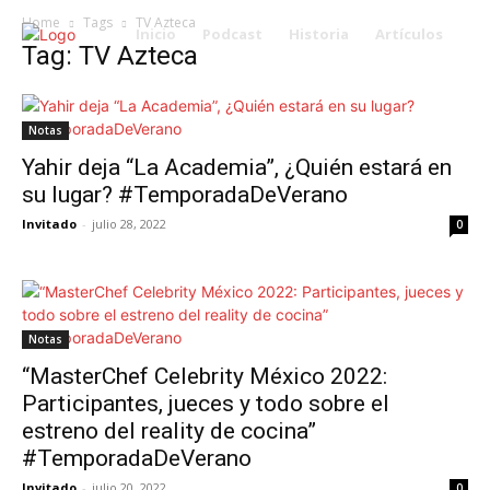
Home
Tags
TV Azteca
Inicio
Podcast
Historia
Artículos
Tag: TV Azteca
Notas
Yahir deja “La Academia”, ¿Quién estará en
su lugar? #TemporadaDeVerano
Invitado
-
julio 28, 2022
0
Notas
“MasterChef Celebrity México 2022:
Participantes, jueces y todo sobre el
estreno del reality de cocina”
#TemporadaDeVerano
Invitado
-
julio 20, 2022
0