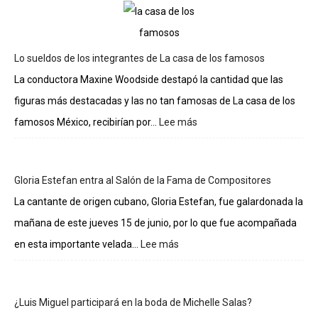
Lo sueldos de los integrantes de La casa de los famosos
La conductora Maxine Woodside destapó la cantidad que las
figuras más destacadas y las no tan famosas de La casa de los
famosos México, recibirían por...
Lee más
:
Lo
sueldos
de
Gloria Estefan entra al Salón de la Fama de Compositores
los
integrantes
La cantante de origen cubano, Gloria Estefan, fue galardonada la
de
mañana de este jueves 15 de junio, por lo que fue acompañada
La
casa
en esta importante velada...
Lee más
:
de
Gloria
los
Estefan
famosos
entra
¿Luis Miguel participará en la boda de Michelle Salas?
al