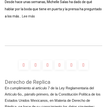
Salón
Desde hace unas semanas, Michelle Salas ha dado de qué
de
hablar por la boda que tiene en puerta y la prensa ha preguntado
la
Fama
a los más...
Lee más
:
de
¿Luis
Compositores
Miguel
participará
en
la
boda
de
Michelle
Salas?
Derecho de Replica
En cumplimiento al artículo 7 de la Ley Reglamentaria del
Artículo 6o., párrafo primero, de la Constitución Política de los
Estados Unidos Mexicanos, en Materia de Derecho de
Réplica, se hace de su conocimiento los datos siguientes: