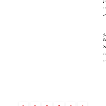
ga
po
ve
¿L
Sa
De
de
pr