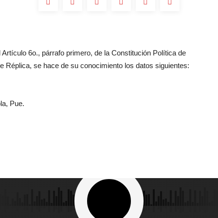
Artículo 6o., párrafo primero, de la Constitución Política de
 Réplica, se hace de su conocimiento los datos siguientes:
la, Pue.
dos los Derechos Reservados 2023 - Grupo Oro - La Romántica 92.