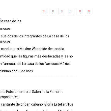
 sueldos de los integrantes de La casa de los
amosos
 conductora Maxine Woodside destapó la
ntidad que las figuras más destacadas y las no
n famosas de La casa de los famosos México,
cibirían por...
Lee más
:
Lo
sueldos
de
oria Estefan entra al Salón de la Fama de
los
ompositores
integrantes
de
 cantante de origen cubano, Gloria Estefan, fue
La