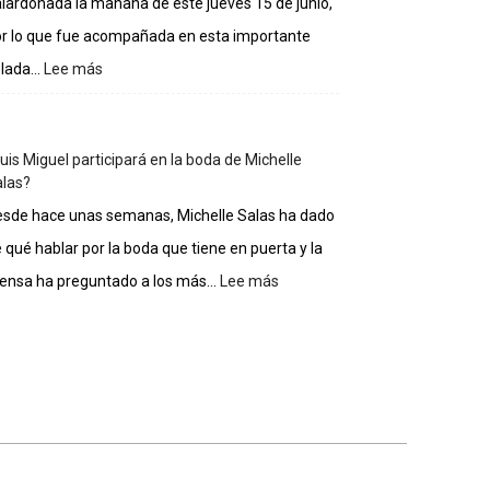
lardonada la mañana de este jueves 15 de junio,
casa
de
r lo que fue acompañada en esta importante
los
lada...
Lee más
:
famosos
Gloria
Estefan
entra
uis Miguel participará en la boda de Michelle
al
las?
Salón
de
sde hace unas semanas, Michelle Salas ha dado
la
 qué hablar por la boda que tiene en puerta y la
Fama
de
ensa ha preguntado a los más...
Lee más
:
Compositores
¿Luis
Miguel
participará
en
la
boda
de
Michelle
Salas?