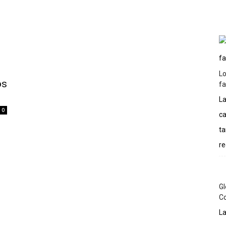
Inicio
Podcast
Historia
Artículos
More
Lo
os
f
La
0
ca
ta
re
Gl
C
La