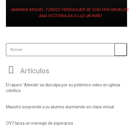
AMANDA MIGUEL Y DIEGO VERDAGUER SE VUELVEN ABUELOS.
ANA VICTORIA DA A LUZ UN NIÑO
Buscar
Artículos
El rapero ‘Alemán’ se disculpa por su polémico video en iglesia
católica
Maestro sorprende a su alumno durmiendo en clase virtual
OV7 lanza un mensaje de esperanza