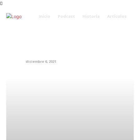
Inicio
Podcast
Historia
Artículos
UFF vuelve a los escenarios.
Confirman su reencuentro en
CDMX
Notas
diciembre 6, 2021