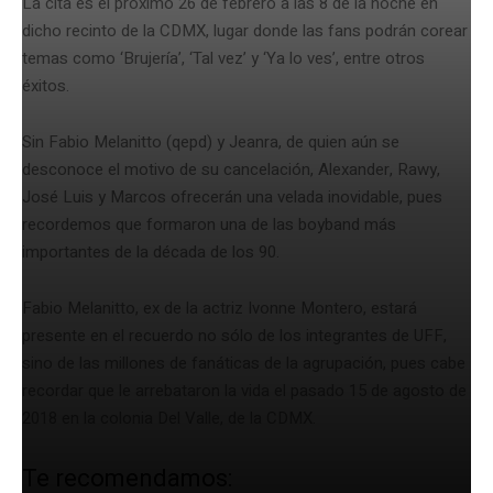
La cita es el próximo 26 de febrero a las 8 de la noche en
dicho recinto de la CDMX, lugar donde las fans podrán corear
temas como ‘Brujería’, ‘Tal vez’ y ‘Ya lo ves’, entre otros
éxitos.
Sin Fabio Melanitto (qepd) y Jeanra, de quien aún se
desconoce el motivo de su cancelación, Alexander, Rawy,
José Luis y Marcos ofrecerán una velada inovidable, pues
recordemos que formaron una de las boyband más
importantes de la década de los 90.
Fabio Melanitto, ex de la actriz Ivonne Montero, estará
presente en el recuerdo no sólo de los integrantes de UFF,
sino de las millones de fanáticas de la agrupación, pues cabe
recordar que le arrebataron la vida el pasado 15 de agosto de
2018 en la colonia Del Valle, de la CDMX.
Te recomendamos: