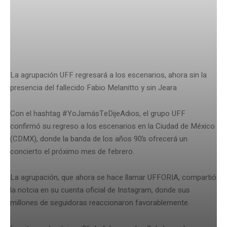
La agrupación UFF regresará a los escenarios, ahora sin la
presencia del fallecido Fabio Melanitto y sin Jeara
Con el hashtag #YoJamásTeDijeAdios, el grupo UFF
confirmó su regreso a los escenarios en la Ciudad de México
(CDMX), donde la banda de los años 90’s ofrecerá un
concierto el próximo mes de febrero.
La agrupación, que ahora se hace llamar UFFORIA, compartió
la notcia en su cuenta oficial de Instagram, donde sus
millones de seguidoras reaccionaron favorablemente.