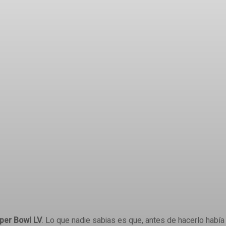
uper Bowl LV
. Lo que nadie sabias es que, antes de hacerlo habí