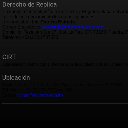
Derecho de Replica
En cumplimiento al artículo 7 de la Ley Reglamentaria del Art
hace de su conocimiento los datos siguientes:
Responsable:
Lic. Patricia Estrada
Correo Electrónico:
pestrada@radiooro.com.mx
Domicilio: Teziutlán Sur 17, Col. La Paz, CP. 72160, Puebla, 
Teléfono: +52(222)2737373
CIRT
Esta estación cuenta con el Defensor de la Audiencia de la Cámara Na
Ubicación
Teziutlán Sur # 17, Col. La Paz, Puebla, Pue., México. CP. 72160
Tel. Ventas: +52 222 2737373 ext. 366
Correo:
ventas@radiooro.com.mx