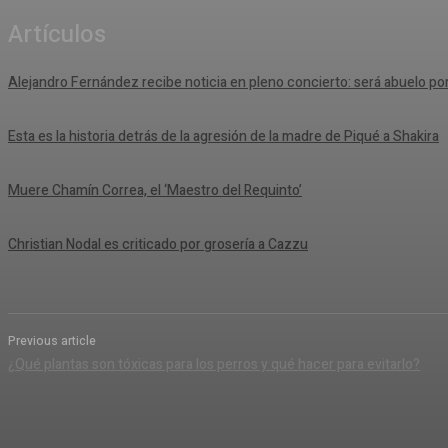
Artículos
Alejandro Fernández recibe noticia en pleno concierto: será abuelo po
Esta es la historia detrás de la agresión de la madre de Piqué a Shakira
Muere Chamín Correa, el ‘Maestro del Requinto’
Christian Nodal es criticado por grosería a Cazzu
Previous article
¿Qué plantas son tóxicas para los perros y qué hacer para evitarlo?