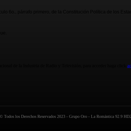
ículo 6o., párrafo primero, de la Constitución Política de los 
Pue.
cional de la Industria de Radio y Televisión, para acceder haga click
aq
© Todos los Derechos Reservados 2023 - Grupo Oro - La Romántica 92.9 HD