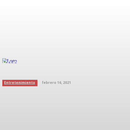
VIDEO Lo hizo por una apu
Inicio
Podcast
febrero 16, 2021
Entretenimiento