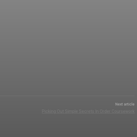
Next article
Picking Out Simple Secrets In Order Coursework