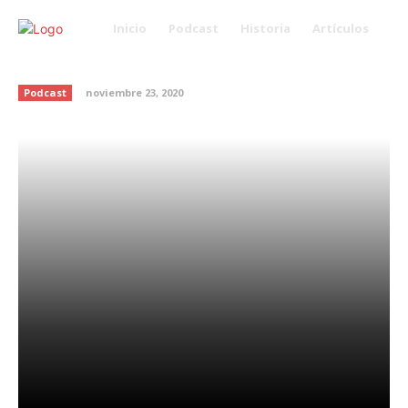
Inicio
Podcast
Historia
Artículos
¿Tú relación de pareja es sana?
Podcast
noviembre 23, 2020