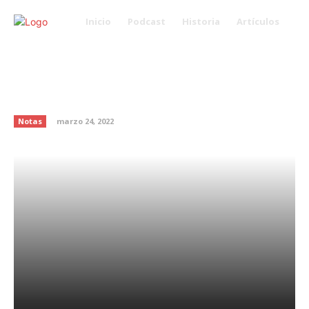
Inicio
Podcast
Historia
Artículos
A tomar menos: el alcohol
puede reducir el tamaño del
cerebro
Notas
marzo 24, 2022