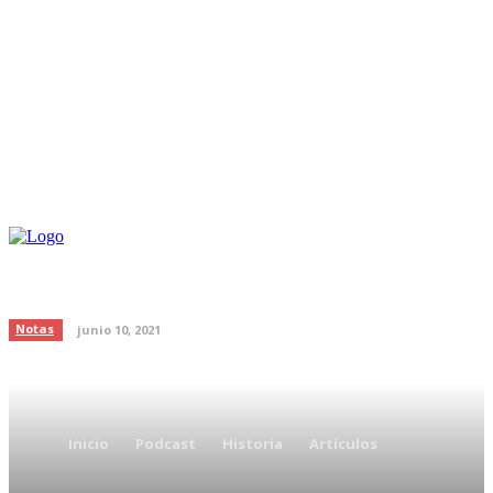
Beneficios del Nopal ¡Aquí te los
décimos!
Notas
junio 10, 2021
Inicio
Podcast
Historia
Artículos