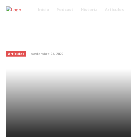
Inicio
Podcast
Historia
Artículos
“Canelo” Álvarez admite haber
corrido gente de los xv años de
su hija
Artículos
noviembre 24, 2022