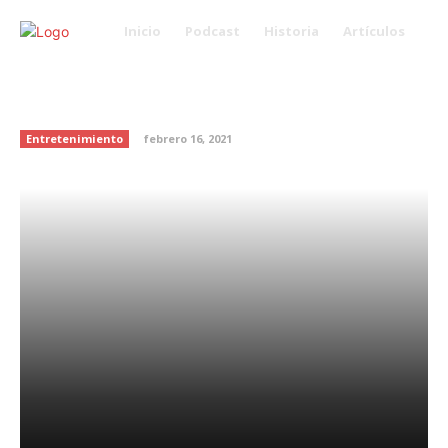
Inicio
Podcast
Historia
Artículos
Conoce los beneficios del
chocolate
Entretenimiento
febrero 16, 2021