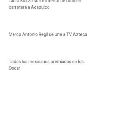
Laura Bozzo sufre intento de robo en
carretera a Acapulco
Marco Antonio Regil se une a TV Azteca
Todos los mexicanos premiados en los
Oscar