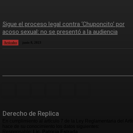
Sigue el proceso legal contra ‘Chuponcito’ por
acoso sexual: no se presentó a la audiencia
Artículos
junio 8, 2023
Derecho de Replica
En cumplimiento al artículo 7 de la Ley Reglamentaria del Art
hace de su conocimiento los datos siguientes:
Responsable:
Lic. Patricia Estrada