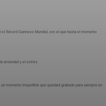
í el Récord Guinness Mundial, con el que hasta el momento
la ansiedad y el estrés.
e un momento irrepetible que quedará grabado para siempre en