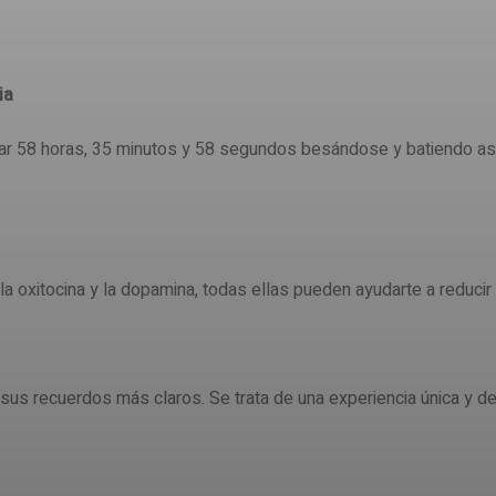
ia
sar 58 horas, 35 minutos y 58 segundos besándose y batiendo as
 oxitocina y la dopamina, todas ellas pueden ayudarte a reducir 
us recuerdos más claros. Se trata de una experiencia única y d