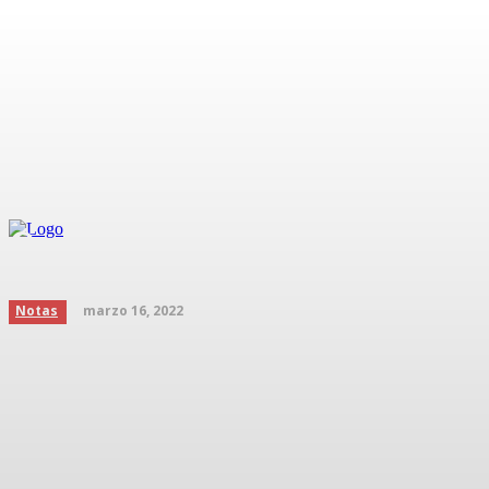
Curiosidades sobre los be
Inicio
Podcast
marzo 16, 2022
Notas