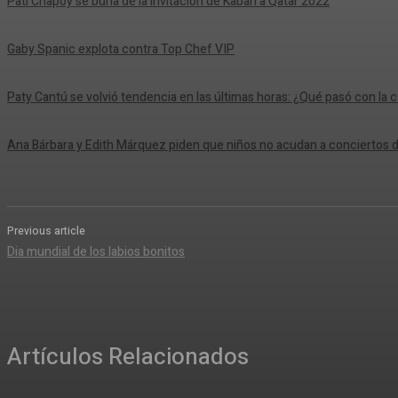
Pati Chapoy se burla de la invitación de Kabah a Qatar 2022
Gaby Spanic explota contra Top Chef VIP
Paty Cantú se volvió tendencia en las últimas horas: ¿Qué pasó con la 
Ana Bárbara y Edith Márquez piden que niños no acudan a conciertos d
Previous article
Dia mundial de los labios bonitos
Artículos Relacionados