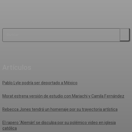
Buscar
Artículos
Pablo Lyle podría ser deportado a México
Morat estrena versión de estudio con Mariachi y Camila Fernández
Rebecca Jones tendrá un homenaje por su trayectoria artística
El rapero ‘Alemán’ se disculpa por su polémico video en iglesia
católica