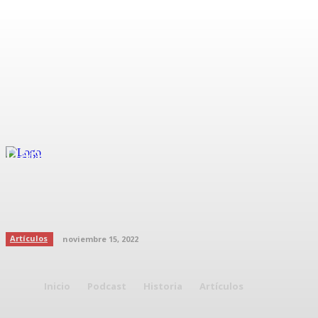
Danna Paola pide ayuda al
“Canelo” tras sufrir un accidente
en su show
Artículos
noviembre 15, 2022
Inicio
Podcast
Historia
Artículos