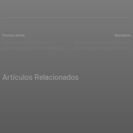
Previous article
Next article
¡Se nos va! Lupita D’Alessio
La Sugerencia ¨ 9 Consejos para
anuncia su retiro de los escenarios
Reducir el Consumo de Alcohol¨
Artículos Relacionados