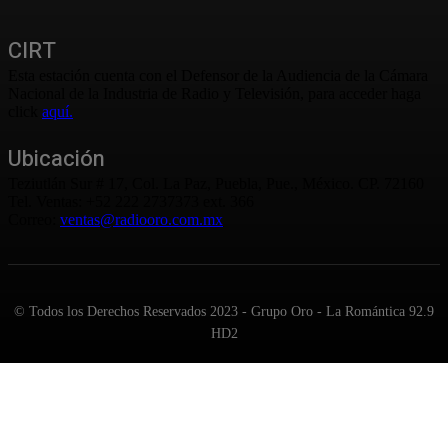
CIRT
Esta estación cuenta con el Defensor de la Audiencia de la Cámara
Nacional de la Industria de Radio y Televisión, para acceder haga
click
aquí.
Ubicación
Teziutlán Sur # 17, Col. La Paz, Puebla, Pue., México. CP. 72160
Tel. Ventas: +52 222 2737373 ext. 366
Correo:
ventas@radiooro.com.mx
© Todos los Derechos Reservados 2023 - Grupo Oro - La Romántica 92.9
HD2