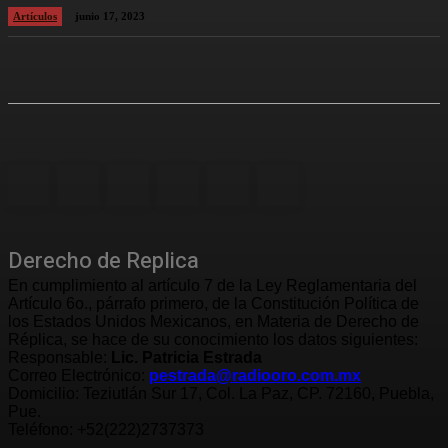
Artículos
junio 17, 2023
Derecho de Replica
En cumplimiento al artículo 7 de la Ley Reglamentaria del
Artículo 6o., párrafo primero, de la Constitución Política de
los Estados Unidos Mexicanos, en Materia de Derecho de
Réplica, se hace de su conocimiento los datos siguientes:
Responsable:
Lic. Patricia Estrada
Correo Electrónico:
pestrada@radiooro.com.mx
Domicilio: Teziutlán Sur 17, Col. La Paz, CP. 72160, Puebla,
Pue.
Teléfono: +52(222)2737373