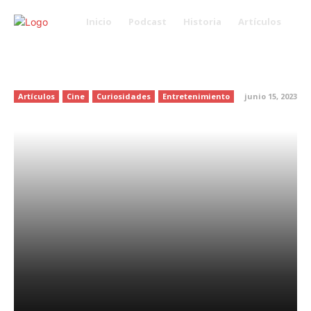
Inicio
Podcast
Historia
Artículos
Descartan a Tenoch Huerta para
serie
Artículos
Cine
Curiosidades
Entretenimiento
junio 15, 2023