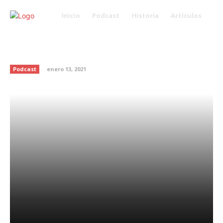
Inicio
Podcast
Historia
Artículos
Desintoxica tu cuerpo después
de las fiestas de fin de año
Podcast
enero 13, 2021