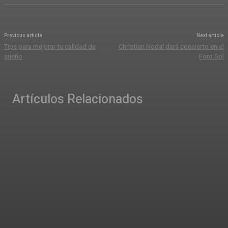
Previous article
Next article
Tips para mejorar tu calidad de
Christian Nodal dará concierto en el
sueño
Foro Sol
Artículos Relacionados