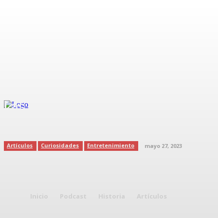
Las mujeres más hermosas según
la ciencia
Artículos
Curiosidades
Entretenimiento
mayo 27, 2023
Inicio
Podcast
Historia
Artículos