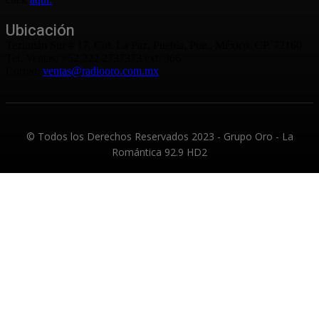
Ubicación
Teziutlán Sur # 17, Col. La Paz, Puebla, Pue., México. CP. 72160
Tel. Ventas: +52 222 2737373 ext. 366
Correo:
ventas@radiooro.com.mx
© Todos los Derechos Reservados 2023 - Grupo Oro - La
Romántica 92.9 HD2