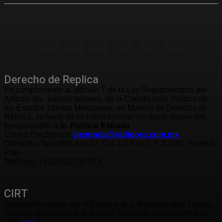
Derecho de Replica
En cumplimiento al artículo 7 de la Ley Reglamentaria del
Artículo 6o., párrafo primero, de la Constitución Política de
los Estados Unidos Mexicanos, en Materia de Derecho de
Réplica, se hace de su conocimiento los datos siguientes:
Responsable:
Lic. Patricia Estrada
Correo Electrónico:
pestrada@radiooro.com.mx
Domicilio: Teziutlán Sur 17, Col. La Paz, CP. 72160, Puebla,
Pue.
Teléfono: +52(222)2737373
CIRT
Esta estación cuenta con el Defensor de la Audiencia de la Cámara
Nacional de la Industria de Radio y Televisión, para acceder haga
click
aquí.