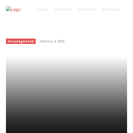
Inicio
Podcast
Historia
Artículos
Dictan sentencia al actor Pablo
Lyle
Uncategorized
febrero 4, 2023