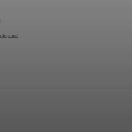
z
lo dejamos!