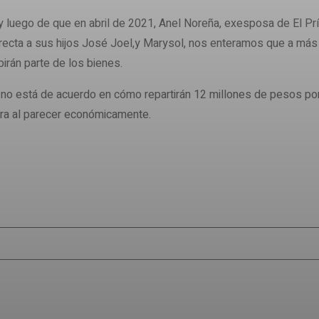
uego de que en abril de 2021, Anel Noreña, exesposa de El Prínci
recta a sus hijos José Joel,y Marysol, nos enteramos que a más t
birán parte de los bienes.
o está de acuerdo en cómo repartirán 12 millones de pesos por c
ora al parecer económicamente.