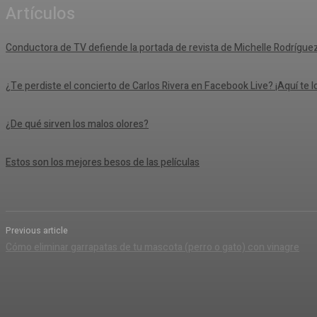
Artículos
Conductora de TV defiende la portada de revista de Michelle Rodrígue
¿Te perdiste el concierto de Carlos Rivera en Facebook Live? ¡Aquí te 
¿De qué sirven los malos olores?
Estos son los mejores besos de las películas
Previous article
Cómo eliminar garrapatas de tu mascota (perro o gato) con vinagre