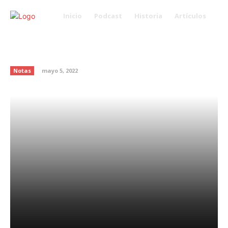
Inicio
Podcast
Historia
Artículos
5 de mayo: día de la batalla de
Puebla
Notas
mayo 5, 2022